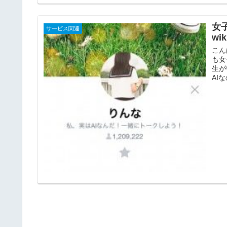
女
サービス関連
wi
こん
も女
生が
AI