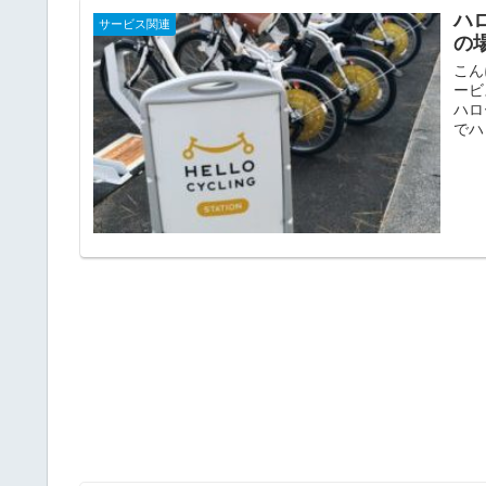
ハ
サービス関連
の
こん
ービ
ハロ
でハ