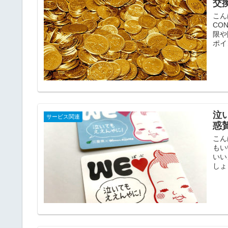
交
こん
CO
限や
ポイン
泣
サービス関連
惑
こん
もい
いい
しょ