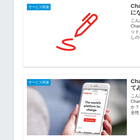
C
サービス関連
に
こん
Ch
ット
しの
Ch
サービス関連
て
こん
Ch
か？
全性