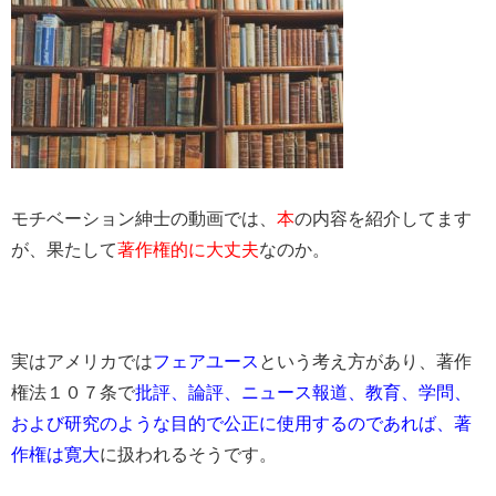
モチベーション紳士の動画では、
本
の内容を紹介してます
が、果たして
著作権的に大丈夫
なのか。
実はアメリカでは
フェアユース
という考え方があり、著作
権法１０７条で
批評、論評、ニュース報道、教育、学問、
および研究のような目的で公正に使用するのであれば、著
作権は寛大
に扱われるそうです。