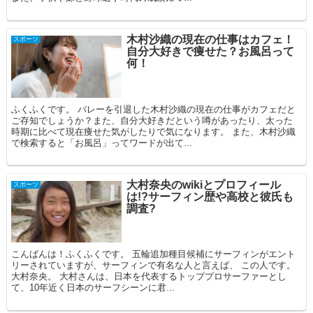
木村沙織の現在の仕事はカフェ！
スポーツ
自分大好きで痩せた？お風呂って
何！
ふくふくです。 バレーを引退した木村沙織の現在の仕事がカフェだと
ご存知でしょうか？また、自分大好きだという噂があったり、太った
時期に比べて現在痩せた気がしたりで気になります。 また、木村沙織
で検索すると「お風呂」ってワードが出て...
大村奈央のwikiとプロフィール
スポーツ
は!?サーフィン歴や高校と彼氏も
調査?
こんばんは！ふくふくです。 五輪追加種目候補にサーフィンがエント
リーされていますが、サーフィンで有名な人と言えば、 この人です。
大村奈央。 大村さんは、日本を代表するトッププロサーファーとし
て、10年近く日本のサーフシーンに君...