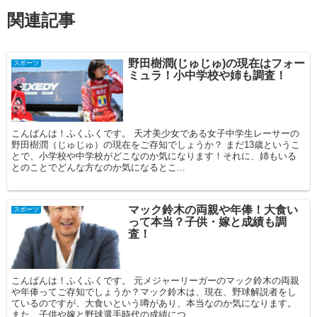
関連記事
野田樹潤(じゅじゅ)の現在はフォー
スポーツ
ミュラ！小中学校や姉も調査！
こんばんは！ふくふくです。 天才美少女である女子中学生レーサーの
野田樹潤（じゅじゅ）の現在をご存知でしょうか？ まだ13歳というこ
とで、小学校や中学校がどこなのか気になります！それに、姉もいる
とのことでどんな方なのか気になるとこ...
マック鈴木の両親や年俸！大食い
スポーツ
って本当？子供・嫁と成績も調
査！
こんばんは！ふくふくです。 元メジャーリーガーのマック鈴木の両親
や年俸ってご存知でしょうか？マック鈴木は、現在、野球解説者をし
ているのですが、大食いという噂があり、本当なのか気になります。
また、子供や嫁と野球選手時代の成績につ...