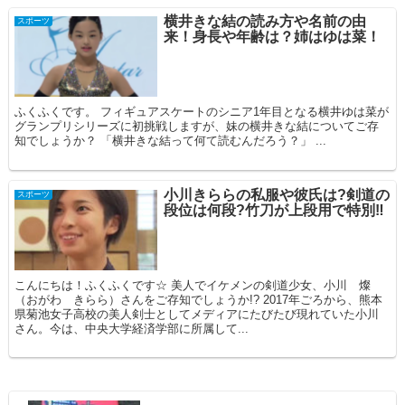
横井きな結の読み方や名前の由
スポーツ
来！身長や年齢は？姉はゆは菜！
ふくふくです。 フィギュアスケートのシニア1年目となる横井ゆは菜が
グランプリシリーズに初挑戦しますが、妹の横井きな結についてご存
知でしょうか？ 「横井きな結って何て読むんだろう？」 ...
小川きららの私服や彼氏は?剣道の
スポーツ
段位は何段?竹刀が上段用で特別‼
こんにちは！ふくふくです☆ 美人でイケメンの剣道少女、小川 燦
（おがわ きらら）さんをご存知でしょうか!? 2017年ごろから、熊本
県菊池女子高校の美人剣士としてメディアにたびたび現れていた小川
さん。今は、中央大学経済学部に所属して...