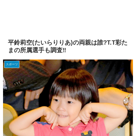
平鈴莉空(たいらりりあ)の両親は誰?T.T彩た
まの所属選手も調査‼
スポーツ